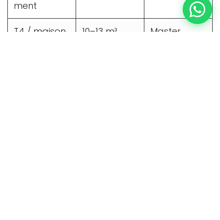
ment
T4 / maison
10–13 m³
Master
Matériaux
5–8 m³
Trafic
chantier
Gros appro
10–13 m³
Master
matériaux
Disponibilités en temps réel :
Réservez
directement en ligne ou appelez le
+262
693 39 74 64
— confirmation sous 5
minutes.