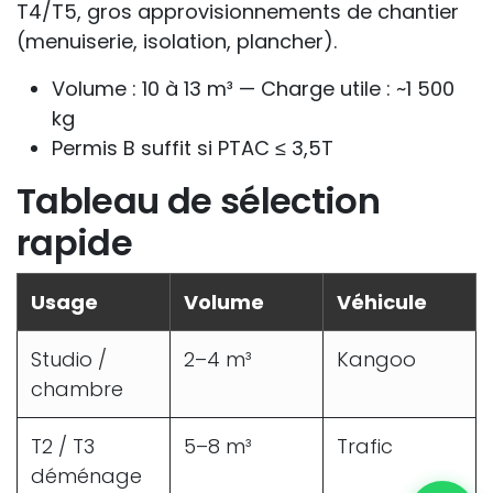
T4/T5, gros approvisionnements de chantier
(menuiserie, isolation, plancher).
Volume : 10 à 13 m³ — Charge utile : ~1 500
kg
Permis B suffit si PTAC ≤ 3,5T
Tableau de sélection
rapide
Usage
Volume
Véhicule
Studio /
2–4 m³
Kangoo
chambre
T2 / T3
5–8 m³
Trafic
déménage